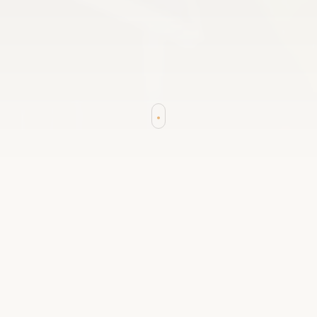
VAD KOPPARS ÄR
Inte ett konferenshotell